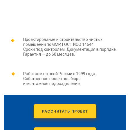
Гарантия — до 60 месяцев.
Работаем по всей России с 1999 года.
Собственное проектное бюро
и монтажное подразделение.
РАССЧИТАТЬ ПРОЕКТ
ПОЛУЧИТЬ АУДИТ
ПОМЕЩЕНИЯ
Почему ИНЖЕНЭТ
Собственное проектное бюро +