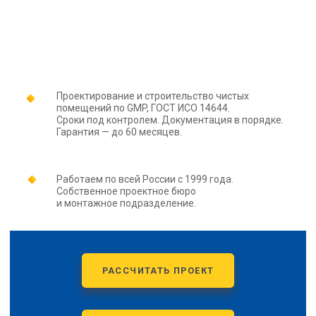
Гарантия — до 60 месяцев.
Работаем по всей России с 1999 года.
Собственное проектное бюро
и монтажное подразделение.
РАССЧИТАТЬ ПРОЕКТ
ПОЛУЧИТЬ АУДИТ
ПОМЕЩЕНИЯ
Почему ИНЖЕНЭТ
Собственное проектное бюро +